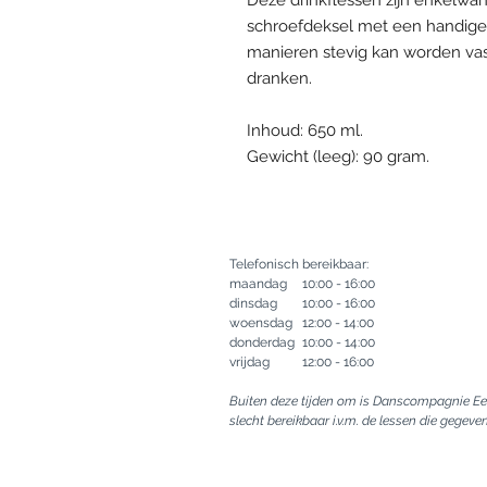
Deze drinkflessen zijn enkelwan
schroefdeksel met een handige 
manieren stevig kan worden va
dranken.
Inhoud: 650 ml.
Gewicht (leeg): 90 gram.
Telefonisch bereikbaar:
maandag
10:00 - 16:00
dinsdag
10:00 - 16:00
woensdag
12:00 - 14:00
donderdag
10:00 - 14:00
vrijdag
12:00 - 16:00
Buiten deze tijden om is Danscompagnie 
slecht bereikbaar i.v.m. de lessen die gegeve