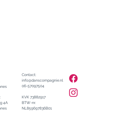
Contact:
info@danscompagnie.nl
4
06-57097504
mnes
:
KVK 73882917
rg 4A
BTW-nr.
mnes
NL859697836B01