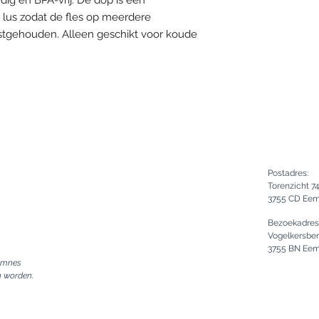
dig en BPA-vrij. De dop is een
lus zodat de fles op meerdere
stgehouden. Alleen geschikt voor koude
Postadres:
Torenzicht 7
3755 CD Ee
Bezoekadres
Vogelkersbe
3755 BN Ee
Eemnes
n worden.