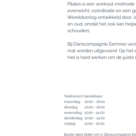
Pilates is een workout-methode di
evenwicht, coördinatie en een g
Wereldoorlog ontwikkeld door Jos
en oud, omdat het ook kan helpen
schouders.
Bij Danscompagnie Eemnes verzo
mat worden uitgevoerd. Op het ee
Het is hard werken om de juiste
Telefonisch bereikbaar:
maandag
10:00 - 16:00
dinsdag
10:00 - 16:00
woensdag
12:00 - 14:00
donderdag
10:00 - 14:00
vrijdag
12:00 - 16:00
Buiten deze tijden om is Danscompagnie 