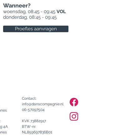
Wanneer?
woensdag, 08:45 - 09:45
VOL
donderdag, 08:45 - 09:45
Proefles aanvragen
Contact:
info@danscompagnie.nl
4
06-57097504
mnes
:
KVK 73882917
rg 4A
BTW-nr.
mnes
NL859697836B01