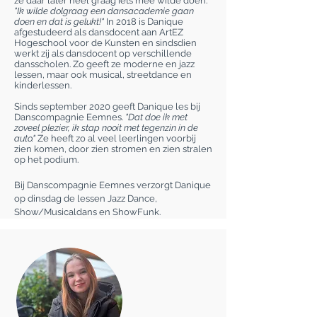
ze daar later heel graag iets mee wilde doen.
"Ik wilde dolgraag een dansacademie gaan
doen en dat is gelukt!"
In 2018 is Danique
afgestudeerd als dansdocent aan ArtEZ
Hogeschool voor de Kunsten en sindsdien
werkt zij als dansdocent op verschillende
dansscholen. Zo geeft ze moderne en jazz
lessen, maar ook musical, streetdance en
kinderlessen.
Sinds september 2020 geeft Danique les bij
Danscompagnie Eemnes.
"Dat doe ik met
zoveel plezier, ik stap nooit met tegenzin in de
auto."
Ze heeft zo al veel leerlingen voorbij
zien komen, door zien stromen en zien stralen
op het podium.
Bij Danscompagnie Eemnes verzorgt Danique
op dinsdag de lessen Jazz Dance,
Show/Musicaldans en ShowFunk.