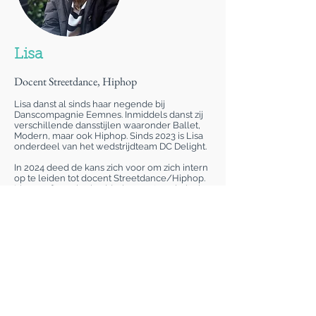
Lisa
Docent Streetdance, Hiphop
Lisa danst al sinds haar negende bij
Danscompagnie Eemnes. Inmiddels danst zij
verschillende dansstijlen waaronder Ballet,
Modern, maar ook Hiphop. Sinds 2023 is Lisa
onderdeel van het wedstrijdteam DC Delight.
In 2024 deed de kans zich voor om zich intern
op te leiden tot docent Streetdance/Hiphop.
Lisa geeft nu al ruim één jaar met veel plezier
en passie les aan leerlingen van 9 jaar en
ouder. Wij hopen Lisa nog vele jaren bij ons
team te mogen houden zodat ze zich als
dansdocent steeds verder kan ontwikkelen.