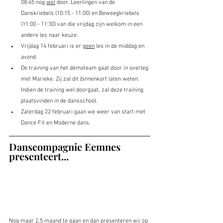
08:45 nog 
wel
 door. Leerlingen van de 
Danskriebels (10:15 - 11:00) en Beweegkriebels 
(11:00 - 11:30) van die vrijdag zijn welkom in een 
andere les naar keuze.
Vrijdag 14 februari is er 
geen
 les in de middag en 
avond.
De training van het demoteam gaat door in overleg 
met Marieke. Zij zal dit binnenkort laten weten. 
Indien de training wel doorgaat, zal deze training 
plaatsvinden in de dansschool.
Zaterdag 22 februari gaan we weer van start met 
Dance Fit en Moderne dans.
Danscompagnie Eemnes 
presenteert...
Nog maar 2,5 maand te gaan en dan presenteren wij op 