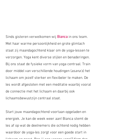
Sinds gisteren verwelkomen wij 
Bianca
in ons team. 
Met haar warme persoonlijkheid en grote glimlach 
staat zij maandagochtend klaar om de yoga-lessen te 
verzorgen. Yoga kent diverse stijlen en benaderingen. 
Bij ons staat de fysieke vorm van yoga centraal. Train 
door middel van verschillende houdingen (
asana's
) het 
lichaam om jezelf sterker en flexibeler te maken. De 
les wordt afgesloten met een meditatie waarbij vooral 
de connectie met het lichaam en daarbij ook 
lichaamsbewustzijn centraal staat.
Start jouw maandagochtend voortaan opgeladen en 
energiek. Je kan de week weer aan! Bianca stemt de 
les af op wat de deelnemers die ochtend nodig hebben 
waardoor de yoga-les zorgt voor een goede start in 