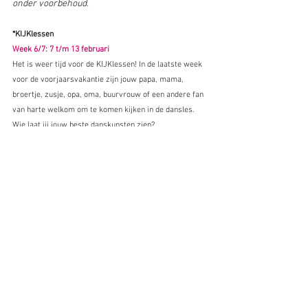
onder voorbehoud.
*KIJKlessen
Week 6/7: 7 t/m 13 februari
Het is weer tijd voor de KIJKlessen! In de laatste week 
voor de voorjaarsvakantie zijn jouw papa, mama, 
broertje, zusje, opa, oma, buurvrouw of een andere fan 
van harte welkom om te komen kijken in de dansles. 
Wie laat jij jouw beste danskunsten zien?
*Voorjaarsvakantie
Week 7/8: 14 t/m 21 februari
Van vrijdag 14 februari t/m vrijdag 21 februari is 
Danscompagnie Eemnes gesloten. Let op: Stretch & 
Strength op vrijdagochtend 14 februari (08:45 - 09:45) 
gaat nog 
wel
 door. Op zaterdag 22 februari gaan we 
weer van start met Dance Fit en Moderne dans.
*Theateruitje: Compania Maria La Serrana - Parte de Mí
Week 8: zondag 23 februari
Op zondag 23 februari (17:30 uur) staat 