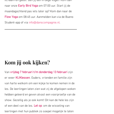
lichaam en geest. Ben jij een vroege vogel? Kom dan 
naar onze 
Early Bird Yoga
om 07:00 uur. Start jij de 
maandagochtend pas iets later op? Kom dan naar de 
Flow Yoga
 om 08:45 uur. Aanmelden kan via de Bueno 
Student-app of via 
info@danscompagnie.nl
.
Kom jij ook kijken?
Van 
vrijdag 7 februari t/m donderdag 13 februari
 zijn 
er weer 
KIJKlessen
. Ouders, vrienden en familie zijn 
van harte welkom om een kijkje te komen nemen in de 
les. De leerlingen laten zien wat zij de afgelopen weken 
hebben geleerd en geven alvast een voorproefje van de 
show. Gezellig als je ook komt! Dit kan de hele les zijn 
of een deel van de les. 
Let op
: om de wisseling van 
leerlingen met hun publiek zo soepel mogelijk te laten 