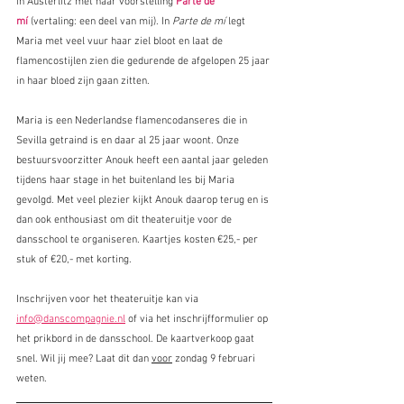
in Austerlitz met haar voorstelling 
Parte de 
mí
(vertaling: een deel van mij). In 
Parte de mí
 legt 
Maria met veel vuur haar ziel bloot en laat de 
flamencostijlen zien die gedurende de afgelopen 25 jaar 
in haar bloed zijn gaan zitten.
Maria is een Nederlandse flamencodanseres die in 
Sevilla getraind is en daar al 25 jaar woont. Onze 
bestuursvoorzitter Anouk heeft een aantal jaar geleden 
tijdens haar stage in het buitenland les bij Maria 
gevolgd. Met veel plezier kijkt Anouk daarop terug en is 
dan ook enthousiast om dit theateruitje voor de 
dansschool te organiseren. Kaartjes kosten €25,- per 
stuk of €20,- met korting. 
Inschrijven voor het theateruitje kan via 
info@danscompagnie.nl
 of via het inschrijfformulier op 
het prikbord in de dansschool. De kaartverkoop gaat 
snel. Wil jij mee? Laat dit dan 
voor
 zondag 9 februari 
weten.