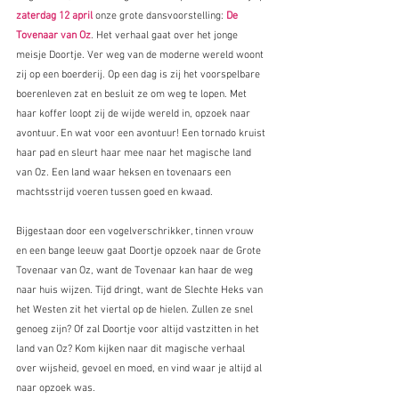
zaterdag 12 april
 onze grote dansvoorstelling: 
De 
Tovenaar van Oz
. Het verhaal gaat over het jonge 
meisje Doortje. Ver weg van de moderne wereld woont 
zij op een boerderij. Op een dag is zij het voorspelbare 
boerenleven zat en besluit ze om weg te lopen. Met 
haar koffer loopt zij de wijde wereld in, opzoek naar 
avontuur. En wat voor een avontuur! Een tornado kruist 
haar pad en sleurt haar mee naar het magische land 
van Oz. Een land waar heksen en tovenaars een 
machtsstrijd voeren tussen goed en kwaad. 
Bijgestaan door een vogelverschrikker, tinnen vrouw 
en een bange leeuw gaat Doortje opzoek naar de Grote 
Tovenaar van Oz, want de Tovenaar kan haar de weg 
naar huis wijzen. Tijd dringt, want de Slechte Heks van 
het Westen zit het viertal op de hielen. Zullen ze snel 
genoeg zijn? Of zal Doortje voor altijd vastzitten in het 
land van Oz? Kom kijken naar dit magische verhaal 
over wijsheid, gevoel en moed, en vind waar je altijd al 
naar opzoek was.