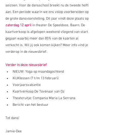
seizoen. Voor de dansschool breekt nu de tweede helft 
aan. Een periode waarin we ons volop voorbereiden op 
de grote dansvoorstelling. Dit jaar vindt deze plaats op 
zaterdag 12 april
 in theater De Speeldoos, Baarn. De 
kaartverkoop is afgelopen weekend vliegend van start 
gegaan waarbij meer dan 85% van de kaarten al 
verkocht is. Wil jij ook komen kijken? Meer info vind je 
verderop in de nieuwsbrief.
Verder in deze nieuwsbrief
NIEUW: Yoga op maandagochtend
KIJKlessen (7 t/m 13 februari)
Voorjaarsvakantie
Kaartverkoop De Tovenaar van Oz
Theateruitje: Compania Maria La Serrana
Bericht van het bestuur
Tot dans!
Jamie-Dee