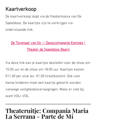
Kaartverkoop
De kaartverkoop loopt via de theaterkassa van De 
Speeldoos. De kaartjes zijn te verkrijgen via 
onderstaande link:
De Tovenaar van Oz — Danscompagnie Eemnes | 
Theater de Speeldoos Baarn
Via deze link kan je kaartjes bestellen voor de show om 
15:00 uur en de show om 18:00 uur. Kaartjes kosten 
€11,00 per stuk (ex. €1,00 ticketkosten). Ook voor 
kleine kinderen moet een kaartje gekocht worden 
vanwege veiligheidsoverwegingen. Wees er snel bij, 
want VOL= VOL.
Theateruitje: Compania Maria 
La Serrana - Parte de Mí